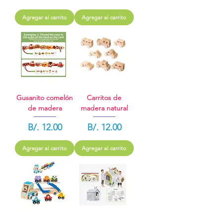
Agregar al carrito
Agregar al carrito
Gusanito comelón
Carritos de
de madera
madera natural
Precio
Precio
B/. 12.00
B/. 12.00
Agregar al carrito
Agregar al carrito