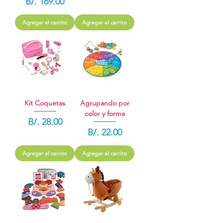
Precio
B/. 169.00
Agregar al carrito
Agregar al carrito
Kit Coquetas
Agrupando por
color y forma
Precio
B/. 28.00
Precio
B/. 22.00
Agregar al carrito
Agregar al carrito