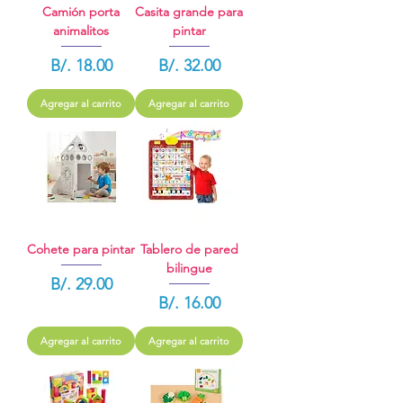
Camión porta
Casita grande para
animalitos
pintar
Precio
Precio
B/. 18.00
B/. 32.00
Agregar al carrito
Agregar al carrito
Cohete para pintar
Tablero de pared
bilingue
Precio
B/. 29.00
Precio
B/. 16.00
Agregar al carrito
Agregar al carrito