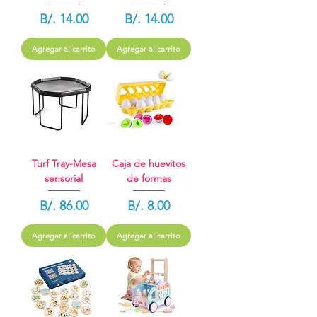
Precio
Precio
B/. 14.00
B/. 14.00
Agregar al carrito
Agregar al carrito
Turf Tray-Mesa
Caja de huevitos
sensorial
de formas
Precio
Precio
B/. 86.00
B/. 8.00
Agregar al carrito
Agregar al carrito