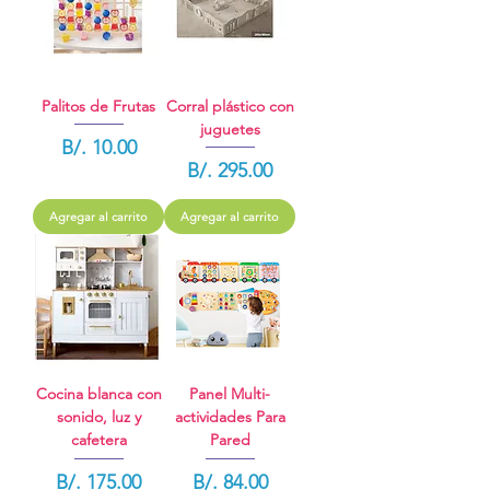
Palitos de Frutas
Corral plástico con
juguetes
Precio
B/. 10.00
Precio
B/. 295.00
Agregar al carrito
Agregar al carrito
Cocina blanca con
Panel Multi-
sonido, luz y
actividades Para
cafetera
Pared
Precio
Precio
B/. 175.00
B/. 84.00