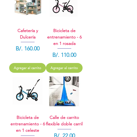
Cafetería y
Bicicleta de
Dulcería
entrenamiento - 6
en 1 rosada
Precio
B/. 160.00
Precio
B/. 110.00
Agregar al carrito
Agregar al carrito
Bicicleta de
Calle de carrito
entrenamiento - 6
flexible doble carril
en 1 celeste
Precio
B/. 22.00