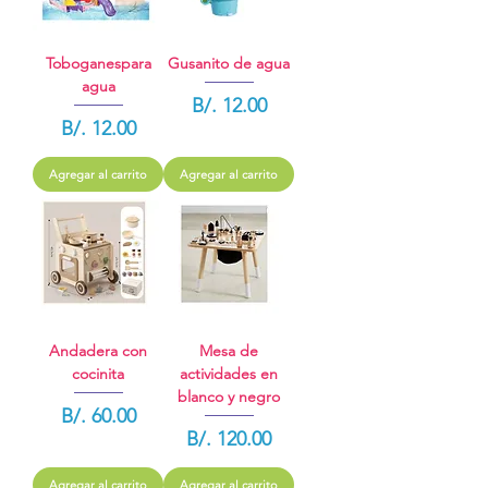
Toboganespara
Gusanito de agua
agua
Precio
B/. 12.00
Precio
B/. 12.00
Agregar al carrito
Agregar al carrito
Andadera con
Mesa de
cocinita
actividades en
blanco y negro
Precio
B/. 60.00
Precio
B/. 120.00
Agregar al carrito
Agregar al carrito