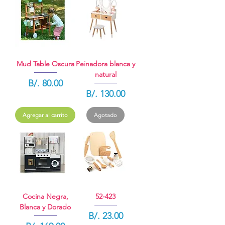
Mud Table Oscura
Peinadora blanca y
natural
Precio
B/. 80.00
Precio
B/. 130.00
Agregar al carrito
Agotado
Cocina Negra,
52-423
Blanca y Dorado
Precio
B/. 23.00