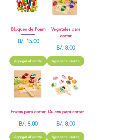
Bloques de Foam
Vegetales para
cortar
Precio
B/. 15.00
Precio
B/. 8.00
Agregar al carrito
Agregar al carrito
Frutas para cortar
Dulces para cortar
Precio
Precio
B/. 8.00
B/. 8.00
Agregar al carrito
Agregar al carrito