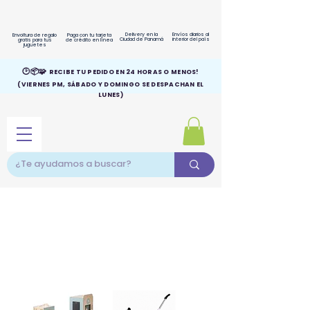
Delivery en la
Envíos diarios al
Envoltura de regalo
Paga con tu tarjeta
Ciudad de Panamá
interior del país
gratis para tus
de crédito en línea
juguetes
🕑📦🧩
RECIBE TU PEDIDO EN 24 HORAS O MENOS!
(VIERNES PM, SÁBADO Y DOMINGO SE DESPACHAN EL
LUNES)