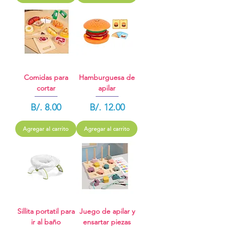
Comidas para
Hamburguesa de
cortar
apilar
Precio
Precio
B/. 8.00
B/. 12.00
Agregar al carrito
Agregar al carrito
Sillita portatil para
Juego de apilar y
ir al baño
ensartar piezas