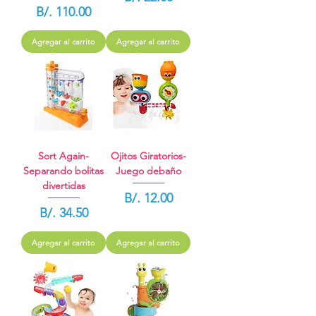
Precio
B/. 110.00
Agregar al carrito
Agregar al carrito
Sort Again-
Ojitos Giratorios-
Separando bolitas
Juego debaño
divertidas
Precio
B/. 12.00
Precio
B/. 34.50
Agregar al carrito
Agregar al carrito