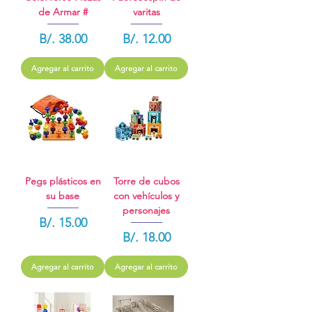
de Armar #
varitas
Precio
Precio
B/. 38.00
B/. 12.00
Agregar al carrito
Agregar al carrito
Pegs plásticos en
Torre de cubos
su base
con vehículos y
personajes
Precio
B/. 15.00
Precio
B/. 18.00
Agregar al carrito
Agregar al carrito