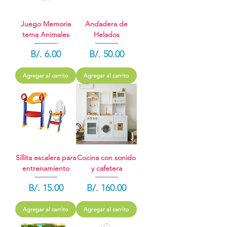
Juego Memoria
Andadera de
tema Animales
Helados
Precio
Precio
B/. 6.00
B/. 50.00
Agregar al carrito
Agregar al carrito
Sillita escalera para
Cocina con sonido
entrenamiento
y cafetera
Precio
Precio
B/. 15.00
B/. 160.00
Agregar al carrito
Agregar al carrito