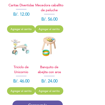
Caritas Divertidas
Mecedora caballito
de peluche
Precio
B/. 12.00
Precio
B/. 56.00
Agregar al carrito
Agregar al carrito
Triciclo de
Banquito de
Unicornio
abejita con aros
Precio
Precio
B/. 46.00
B/. 24.00
Agregar al carrito
Agregar al carrito