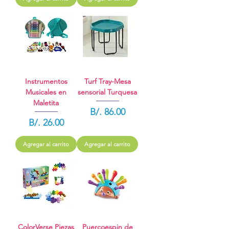
Instrumentos
Turf Tray-Mesa
Musicales en
sensorial Turquesa
Maletita
Precio
B/. 86.00
Precio
B/. 26.00
Agregar al carrito
Agregar al carrito
ColorVerse Piezas
Puercoespin de