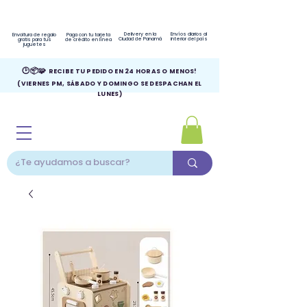
Delivery en la
Envíos diarios al
Envoltura de regalo
Paga con tu tarjeta
Ciudad de Panamá
interior del país
gratis para tus
de crédito en línea
juguetes
🕑📦🧩
RECIBE TU PEDIDO EN 24 HORAS O MENOS!
(VIERNES PM, SÁBADO Y DOMINGO SE DESPACHAN EL
LUNES)