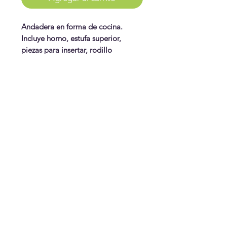
Andadera en forma de cocina.
Incluye horno, estufa superior,
piezas para insertar, rodillo
delantero y los accesorios de
cocina.
Tamaño 17.5" alto x 13.5" x 12.2"
WonderPlay
ancho
¡Conoce más!
Visítanos
Gift Cards
Juguetes
¿Te ayudamos?
Contáctanos
Envíos & Cambios
¡Síguenos!