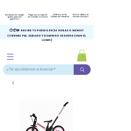
Delivery en la
Envíos diarios al
Envoltura de regalo
Paga con tu tarjeta
Ciudad de Panamá
interior del país
gratis para tus
de crédito en línea
juguetes
🕑📦🧩
RECIBE TU PEDIDO EN 24 HORAS O MENOS!
(VIERNES PM, SÁBADO Y DOMINGO SE DESPACHAN EL
LUNES)