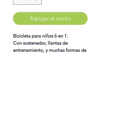
Agregar al carrito
Bicicleta para niños 6 en 1.
Con sostenedor, llantas de
entrenamiento, y muchas formas de
usarla. Y se dobla para guardarla.
Disponible en celeste
y rosado.
WonderPlay
¡Conoce más!
Visítanos
Gift Cards
Juguetes
¿Te ayudamos?
Contáctanos