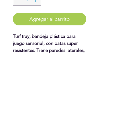
Agregar al carrito
Turf tray, bandeja plástica para
juego sensorial, con patas super
resistentes. Tiene paredes laterales,
para contener lo que pongas, sin
reguero. Impermeable para juego
sensorial o agua. Color negro. Trae
WonderPlay
sus patas ajustables, color negro.
Puedes usarla en el piso como
¡Conoce más!
bandeja, o con sus patas como
Visítanos
mesa.
Gift Cards
Tamaño: 28" x 28"
Juguetes
¿Te ayudamos?
Contáctanos