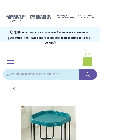
Delivery en la
Envíos diarios al
Envoltura de regalo
Paga con tu tarjeta
Ciudad de Panamá
interior del país
gratis para tus
de crédito en línea
juguetes
🕑📦🧩
RECIBE TU PEDIDO EN 24 HORAS O MENOS!
(VIERNES PM, SÁBADO Y DOMINGO SE DESPACHAN EL
LUNES)