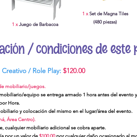
1 x
Set de Magna Tiles
(480 piezas)
1 x
Juego de Barbacoa
ación / condiciones de este 
Creativo / Role Play:
$120.00
 de mobiliario/juegos.
l mobiliario/equipo se entrega armado 1 hora antes del evento y se
por Hora.
mobiliario y colocación del mismo en el lugar/área del evento.
má, Área Centro).
e, cualquier mobiliario adicional se cobra aparte.
ía por un valor de
$100.00
por cualquier daño ocasionado al mobi