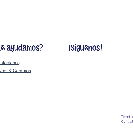
Te ayudamos?
¡Síguenos!
ntáctanos
víos & Cambios
Términ
Contra