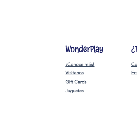
WonderPlay
¿
¡Conoce más!
Co
Visítanos
En
Gift Cards
Juguetes