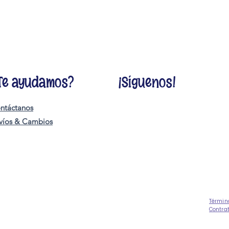
Te ayudamos?
¡Síguenos!
ntáctanos
víos & Cambios
Términ
Contra