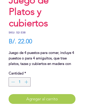
Juego de
Platos y
cubiertos
SKU: 52-338
Precio
B/. 22.00
Juego de 4 puestos para comer, incluye 4
puestos o para 4 amiguitos, que trae
platos, tazas y cubiertos en madera con
lindos colores pasteles.
Cantidad
*
A servir la mesa!
Agregar al carrito