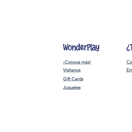
WonderPlay
¿
¡Conoce más!
Co
Visítanos
En
Gift Cards
Juguetes