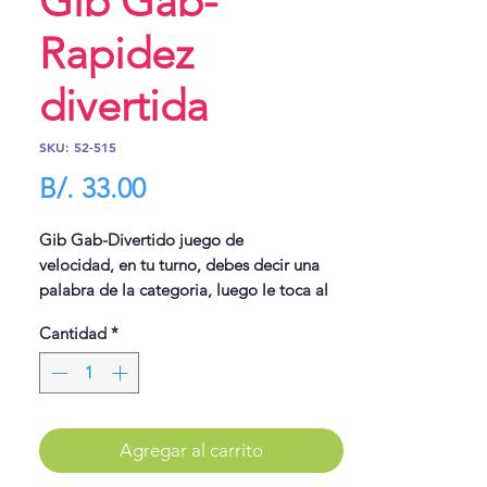
Gib Gab-
Rapidez
divertida
SKU: 52-515
Precio
B/. 33.00
Gib Gab-Divertido juego de
velocidad, en tu turno, debes decir una
palabra de la categoria, luego le toca al
otro, y tratar de que tu luz llegue de
Cantidad
*
primero a la meta. Super divertido y
emocionante. El juego tiene su espacio
para guardar las tarjetas con preguntas y
temas.
Agregar al carrito