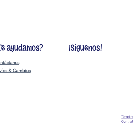
Te ayudamos?
¡Síguenos!
ntáctanos
víos & Cambios
Términ
Contra