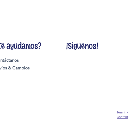
Te ayudamos?
¡Síguenos!
ntáctanos
víos & Cambios
Términ
Contra