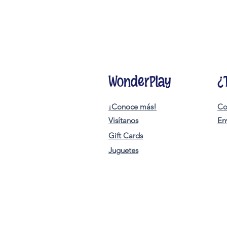
WonderPlay
¿
¡Conoce más!
Co
Visítanos
En
Gift Cards
Juguetes