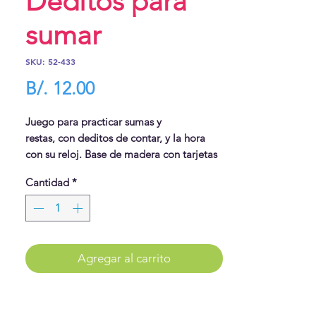
Deditos para
sumar
SKU: 52-433
Precio
B/. 12.00
Juego para practicar sumas y
restas, con deditos de contar, y la hora
con su reloj. Base de madera con tarjetas
de guía.
Cantidad
*
Agregar al carrito