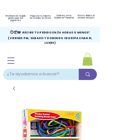
Delivery en la
Envíos diarios al
Envoltura de regalo
Paga con tu tarjeta
Ciudad de Panamá
interior del país
gratis para tus
de crédito en línea
juguetes
🕑📦🧩
RECIBE TU PEDIDO EN 24 HORAS O MENOS!
(VIERNES PM, SÁBADO Y DOMINGO SE DESPACHAN EL
LUNES)