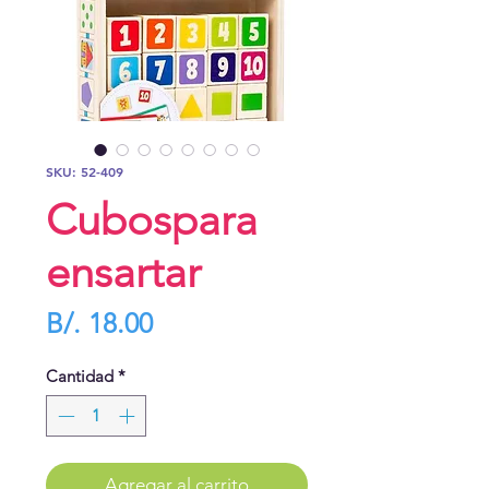
SKU: 52-409
Cubospara
ensartar
Precio
B/. 18.00
Cantidad
*
Agregar al carrito