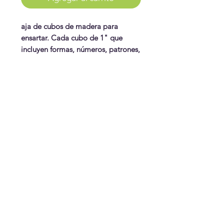
aja de cubos de madera para
ensartar. Cada cubo de 1" que
incluyen formas, números, patrones,
colores, y muchas formas de jugar.
Para construir y ensartar.
WonderPlay
¡Conoce más!
Visítanos
Gift Cards
Juguetes
¿Te ayudamos?
Contáctanos
Envíos & Cambios
¡Síguenos!