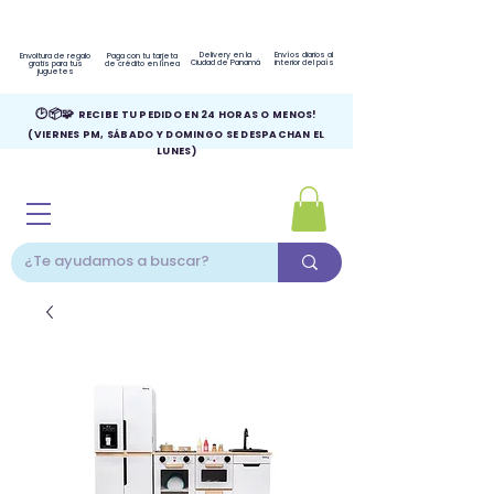
Delivery en la
Envíos diarios al
Envoltura de regalo
Paga con tu tarjeta
Ciudad de Panamá
interior del país
gratis para tus
de crédito en línea
juguetes
🕑📦🧩
RECIBE TU PEDIDO EN 24 HORAS O MENOS!
(VIERNES PM, SÁBADO Y DOMINGO SE DESPACHAN EL
LUNES)