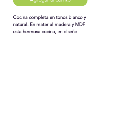
Cocina completa en tonos blanco y
natural. En material madera y MDF
esta hermosa cocina, en diseño
moderno y nítido, incluye nevera,
horno, lava platos, y los accesorios
de cocinar y comida. Nevera: 37"
WonderPlay
alto x 15" x 11" Cocina: 31.5 x 20"
alto x 11"
¡Conoce más!
Visítanos
Gift Cards
Juguetes
¿Te ayudamos?
Contáctanos
Envíos & Cambios
¡Síguenos!