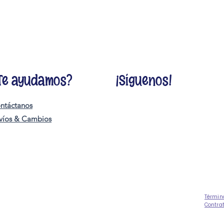
Te ayudamos?
¡Síguenos!
ntáctanos
víos & Cambios
Términ
Contra