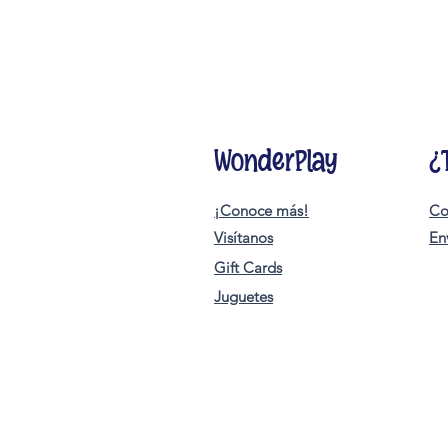
WonderPlay
¿
¡Conoce más!
Co
Visítanos
En
Gift Cards
Juguetes