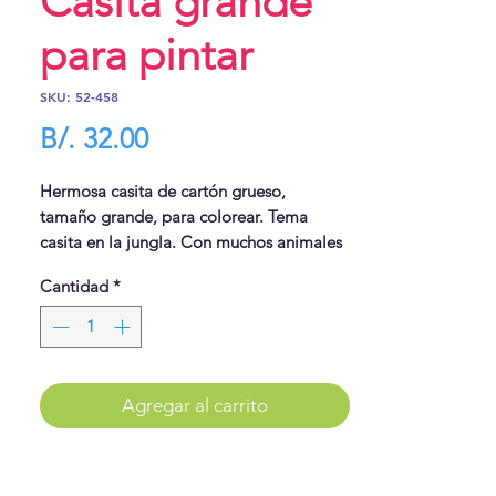
Casita grande
para pintar
SKU: 52-458
Precio
B/. 32.00
Hermosa casita de cartón grueso,
tamaño grande, para colorear. Tema
casita en la jungla. Con muchos animales
y plantas para colorear.
Cantidad
*
Viene con 6 marcadores.
Tamaño 79 x 63 x 109 cms.
Agregar al carrito