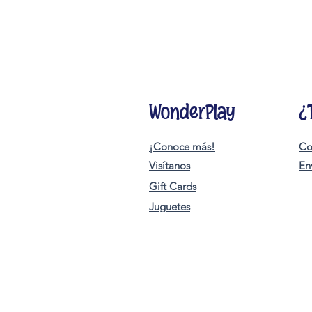
WonderPlay
¿
¡Conoce más!
Co
Visítanos
En
Gift Cards
Juguetes