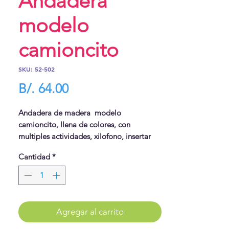
Andadera
modelo
camioncito
SKU: 52-502
Precio
B/. 64.00
Andadera de madera modelo
camioncito, llena de colores, con
multiples actividades, xilofono, insertar
piezas, rodillo, contador, y más.
Cantidad
*
Tamaño 17.7" alto x 15.7" x 13.8"
Agregar al carrito