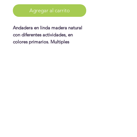
Agregar al carrito
Andadera en linda madera natural
con diferentes actividades, en
colores primarios. Multiples
actividades sensoriales como
insertar piezas, engranaje, xilófono,
mover piezas por trayecto y más.
WonderPlay
Tamaño 12.2" x 12.8" x 19.88" alto.
¡Conoce más!
Visítanos
Gift Cards
Juguetes
¿Te ayudamos?
Contáctanos
Envíos & Cambios