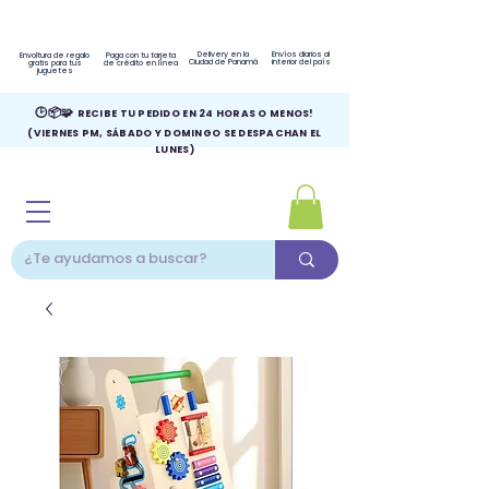
Delivery en la
Envíos diarios al
Envoltura de regalo
Paga con tu tarjeta
Ciudad de Panamá
interior del país
gratis para tus
de crédito en línea
juguetes
🕑📦🧩
RECIBE TU PEDIDO EN 24 HORAS O MENOS!
(VIERNES PM, SÁBADO Y DOMINGO SE DESPACHAN EL
LUNES)