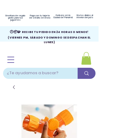
Delivery en la
Envíos diarios al
Envoltura de regalo
Paga con tu tarjeta
Ciudad de Panamá
interior del país
gratis para tus
de crédito en línea
juguetes
🕑📦🧩
RECIBE TU PEDIDO EN 24 HORAS O MENOS!
(VIERNES PM, SÁBADO Y DOMINGO SE DESPACHAN EL
LUNES)