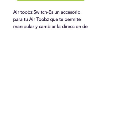
Air toobz Switch-Es un accesorio
para tu Air Toobz que te permite
manipular y cambiar la direccion de
tus caminos y bolas. Una pieza de 3
caminos, con su rueda para cambiar
la dirección de donde van tus bolas
WonderPlay
con el aire.
¡Conoce más!
Visítanos
Gift Cards
Juguetes
¿Te ayudamos?
Contáctanos
Envíos & Cambios
¡Síguenos!