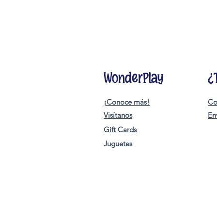
WonderPlay
¿
¡Conoce más!
Co
Visítanos
En
Gift Cards
Juguetes