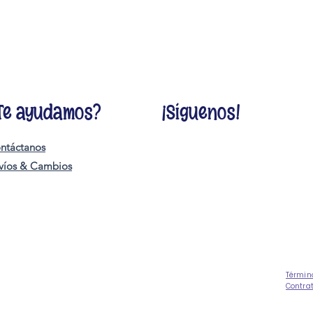
Te ayudamos?
¡Síguenos!
ntáctanos
víos & Cambios
Términ
Contra