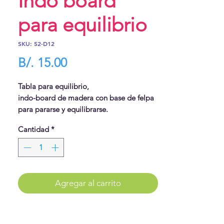
Indo board
para equilibrio
SKU: 52-D12
Precio
B/. 15.00
Tabla para equilibrio,
indo-board de madera con base de felpa
para pararse y equilibrarse.
Tamaño: 18" x 12"
Cantidad
*
Agregar al carrito