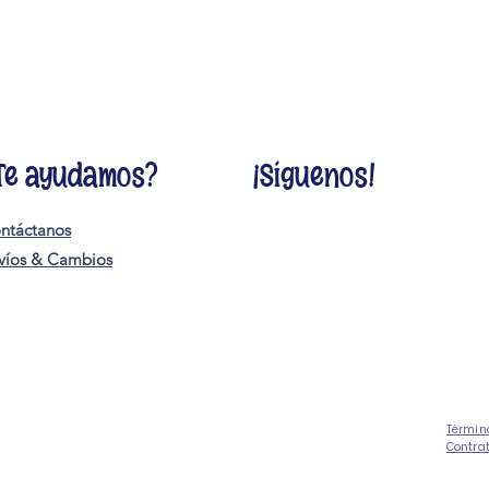
Te ayudamos?
¡Síguenos!
ntáctanos
víos & Cambios
Términ
Contra