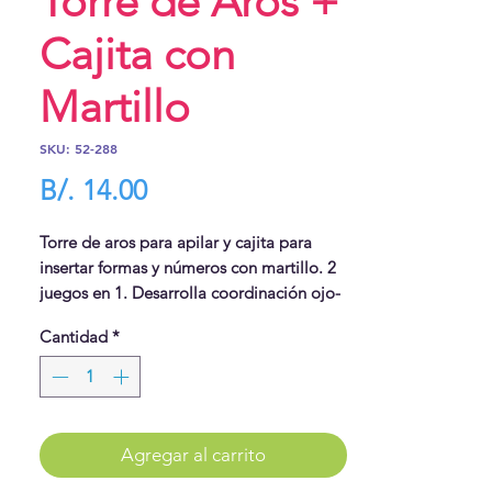
Torre de Aros +
Cajita con
Martillo
SKU: 52-288
Precio
B/. 14.00
Torre de aros para apilar y cajita para
insertar formas y números con martillo. 2
juegos en 1. Desarrolla coordinación ojo-
mano, reconocimiento de formas y
Cantidad
*
colores, motor grueso, y más.
Agregar al carrito