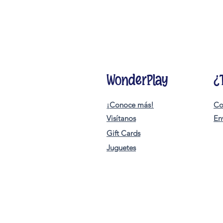
WonderPlay
¿
¡Conoce más!
Co
Visítanos
En
Gift Cards
Juguetes