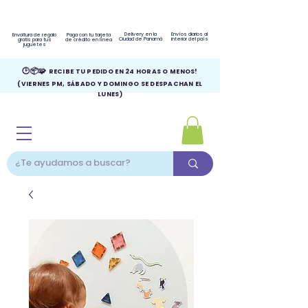
Delivery en la
Envíos diarios al
Envoltura de regalo
Paga con tu tarjeta
Ciudad de Panamá
interior del país
gratis para tus
de crédito en línea
juguetes
🕑📦🧩
RECIBE TU PEDIDO EN 24 HORAS O MENOS!
(VIERNES PM, SÁBADO Y DOMINGO SE DESPACHAN EL
LUNES)