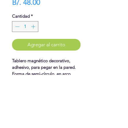
Precio
B/. 48.00
Cantidad
*
Agregar al carrito
Tablero magnético decorativo,
adhesivo, para pegar en la pared.
Forma de semi-círculo, en arco.
Sirve para pegar imanes, y como
decoración. Disponible en beige,
rosado y celeste. Tamaño: 39" x
WonderPlay
31". Color Beige
¡Conoce más!
Visítanos
Gift Cards