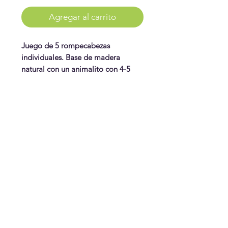
Agregar al carrito
Juego de 5 rompecabezas
individuales. Base de madera
natural con un animalito con 4-5
piezas individuales para armarlo.
Cada juego trae: sapo, mariposa,
mariquita, osito y abeja.
WonderPlay
¡Conoce más!
Visítanos
Gift Cards
Juguetes
¿Te ayudamos?
Contáctanos
Envíos & Cambios