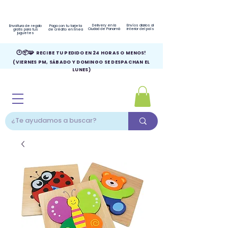
Delivery en la
Envíos diarios al
Envoltura de regalo
Paga con tu tarjeta
Ciudad de Panamá
interior del país
gratis para tus
de crédito en línea
juguetes
🕑📦🧩
RECIBE TU PEDIDO EN 24 HORAS O MENOS!
(VIERNES PM, SÁBADO Y DOMINGO SE DESPACHAN EL
LUNES)