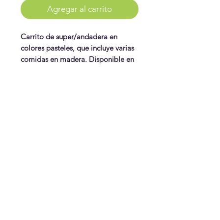
Agregar al carrito
Carrito de super/andadera en
colores pasteles, que incluye varias
comidas en madera. Disponible en
celeste
WonderPlay
¡Conoce más!
Visítanos
Gift Cards
Juguetes
¿Te ayudamos?
Contáctanos
Envíos & Cambios