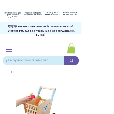
Delivery en la
Envíos diarios al
Envoltura de regalo
Paga con tu tarjeta
Ciudad de Panamá
interior del país
gratis para tus
de crédito en línea
juguetes
🕑📦🧩
RECIBE TU PEDIDO EN 24 HORAS O MENOS!
(VIERNES PM, SÁBADO Y DOMINGO SE DESPACHAN EL
LUNES)