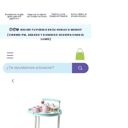
Delivery en la
Envíos diarios al
Envoltura de regalo
Paga con tu tarjeta
Ciudad de Panamá
interior del país
gratis para tus
de crédito en línea
juguetes
🕑📦🧩
RECIBE TU PEDIDO EN 24 HORAS O MENOS!
(VIERNES PM, SÁBADO Y DOMINGO SE DESPACHAN EL
LUNES)