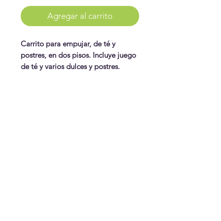
Agregar al carrito
Carrito para empujar, de té y
postres, en dos pisos. Incluye juego
de té y varios dulces y postres.
WonderPlay
¡Conoce más!
Visítanos
Gift Cards
Juguetes
¿Te ayudamos?
Contáctanos
Envíos & Cambios