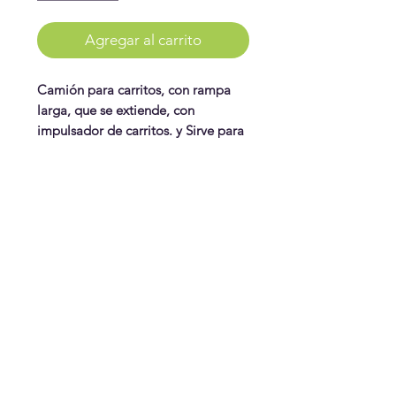
Agregar al carrito
Camión para carritos, con rampa
larga, que se extiende, con
impulsador de carritos. y Sirve para
almacenar o guardar los carritos.
Incluye 24 carritos.
WonderPlay
¡Conoce más!
Visítanos
Gift Cards
Juguetes
¿Te ayudamos?
Contáctanos