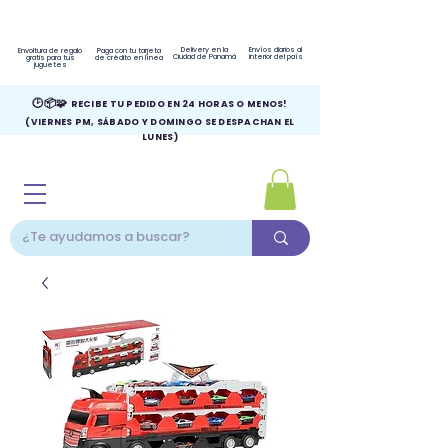
Delivery en la
Envíos diarios al
Envoltura de regalo
Paga con tu tarjeta
Ciudad de Panamá
interior del país
gratis para tus
de crédito en línea
juguetes
🕑📦🧩
RECIBE TU PEDIDO EN 24 HORAS O MENOS!
(VIERNES PM, SÁBADO Y DOMINGO SE DESPACHAN EL
LUNES)