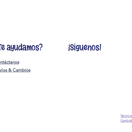
Te ayudamos?
¡Síguenos!
ntáctanos
víos & Cambios
Términ
Contra