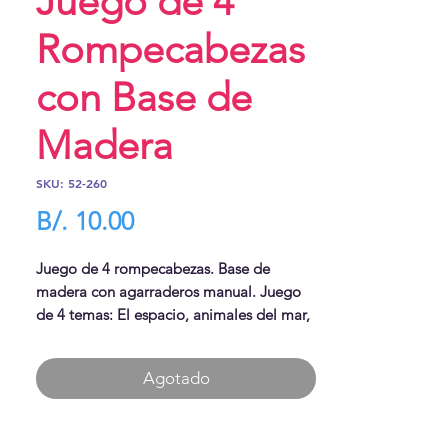
Juego de 4
Rompecabezas
con Base de
Madera
SKU: 52-260
Precio
B/. 10.00
Juego de 4 rompecabezas. Base de
madera con agarraderos manual. Juego
de 4 temas: El espacio, animales del mar,
animales de la granja, animales de la
selva. Tamaño: 9" x 6"
Agotado