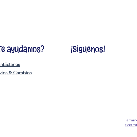
Te ayudamos?
¡Síguenos!
ntáctanos
víos & Cambios
Términ
Contra