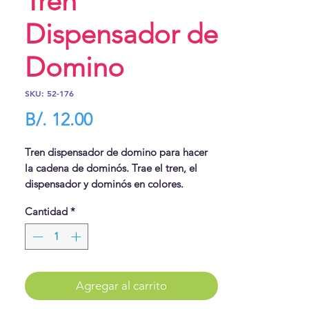
Tren
Dispensador de
Domino
SKU: 52-176
Precio
B/. 12.00
Tren dispensador de domino para hacer
la cadena de dominós. Trae el tren, el
dispensador y dominós en colores.
Prende luz al andar, y va haciendo la fila
Cantidad
*
de fichas para luego hacer el efecto
dominó.
Agregar al carrito