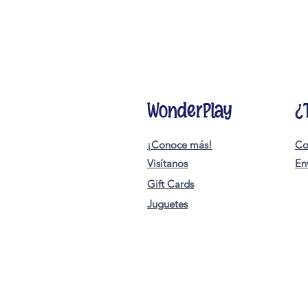
WonderPlay
¿
¡Conoce más!
Co
Visítanos
En
Gift Cards
Juguetes