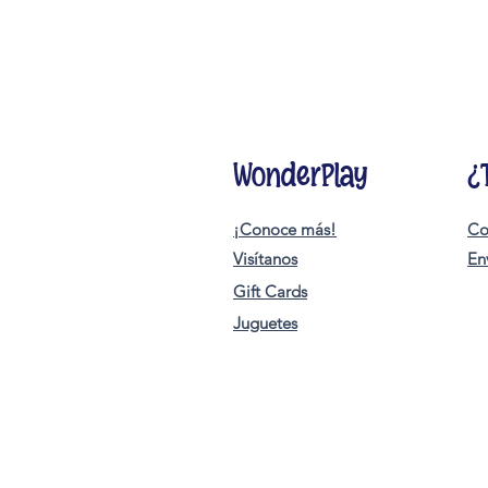
WonderPlay
¿
¡Conoce más!
Co
Visítanos
En
Gift Cards
Juguetes