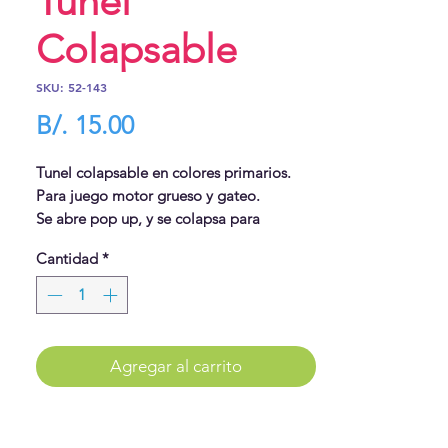
Túnel
Colapsable
SKU: 52-143
Precio
B/. 15.00
Tunel colapsable en colores primarios.
Para juego motor grueso y gateo.
Se abre pop up, y se colapsa para
cerrarlo.
Cantidad
*
Agregar al carrito