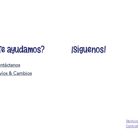
Te ayudamos?
¡Síguenos!
ntáctanos
víos & Cambios
Términ
Contra