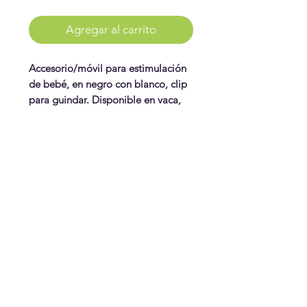
Agregar al carrito
Accesorio/móvil para estimulación
de bebé, en negro con blanco, clip
para guindar. Disponible en vaca,
león, elefante y oso.
WonderPlay
¡Conoce más!
Visítanos
Gift Cards
Juguetes
¿Te ayudamos?
Contáctanos