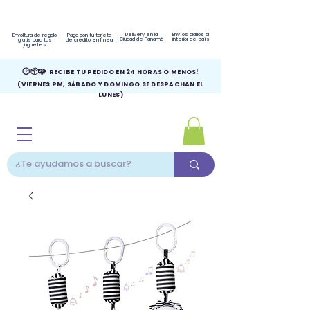
Delivery en la
Envíos diarios al
Envoltura de regalo
Paga con tu tarjeta
Ciudad de Panamá
interior del país
gratis para tus
de crédito en línea
juguetes
🕑📦🧩
RECIBE TU PEDIDO EN 24 HORAS O MENOS!
(VIERNES PM, SÁBADO Y DOMINGO SE DESPACHAN EL
LUNES)