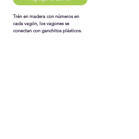
Trén en madera con números en
cada vagón, los vagones se
conectan con ganchitos plásticos.
WonderPlay
¡Conoce más!
Visítanos
Gift Cards
Juguetes
¿Te ayudamos?
Contáctanos
Envíos & Cambios
¡Síguenos!