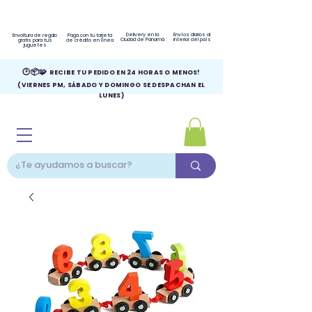
Delivery en la
Envíos diarios al
Envoltura de regalo
Paga con tu tarjeta
Ciudad de Panamá
interior del país
gratis para tus
de crédito en línea
juguetes
🕑📦🧩
RECIBE TU PEDIDO EN 24 HORAS O MENOS!
(VIERNES PM, SÁBADO Y DOMINGO SE DESPACHAN EL
LUNES)