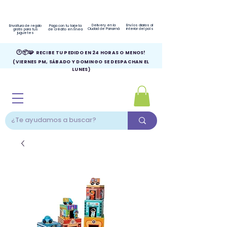
Delivery en la
Envíos diarios al
Envoltura de regalo
Paga con tu tarjeta
Ciudad de Panamá
interior del país
gratis para tus
de crédito en línea
juguetes
🕑📦🧩
RECIBE TU PEDIDO EN 24 HORAS O MENOS!
(VIERNES PM, SÁBADO Y DOMINGO SE DESPACHAN EL
LUNES)