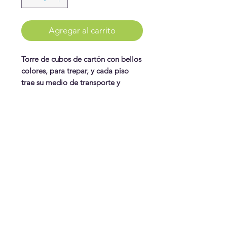
Agregar al carrito
Torre de cubos de cartón con bellos
colores, para trepar, y cada piso
trae su medio de transporte y
su personaje, en madera.
WonderPlay
¡Conoce más!
Visítanos
Gift Cards
Juguetes
¿Te ayudamos?
Contáctanos