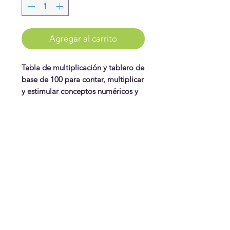
Agregar al carrito
Tabla de multiplicación y tablero de
base de 100 para contar, multiplicar
y estimular conceptos numéricos y
matemáticos.
Base de madera con espacios del 1-
100, y base de multiplicación, con
WonderPlay
sus fichas enumeradas, tarjetas de
multiplicación.
¡Conoce más!
Visítanos
Gift Cards
Juguetes
¿Te ayudamos?