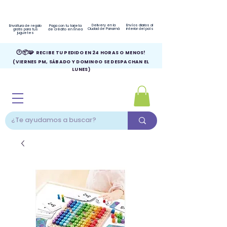
Delivery en la
Envíos diarios al
Envoltura de regalo
Paga con tu tarjeta
Ciudad de Panamá
interior del país
gratis para tus
de crédito en línea
juguetes
🕑📦🧩
RECIBE TU PEDIDO EN 24 HORAS O MENOS!
(VIERNES PM, SÁBADO Y DOMINGO SE DESPACHAN EL
LUNES)