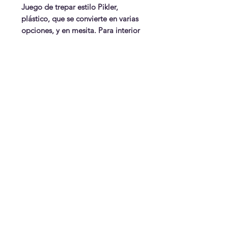
Juego de trepar estilo Pikler,
plástico, que se convierte en varias
opciones, y en mesita. Para interior
o exterior.
6 posibilidades de juego y mesita
WonderPlay
¡Conoce más!
Visítanos
Gift Cards
Juguetes
¿Te ayudamos?
Contáctanos
Envíos & Cambios
¡Síguenos!