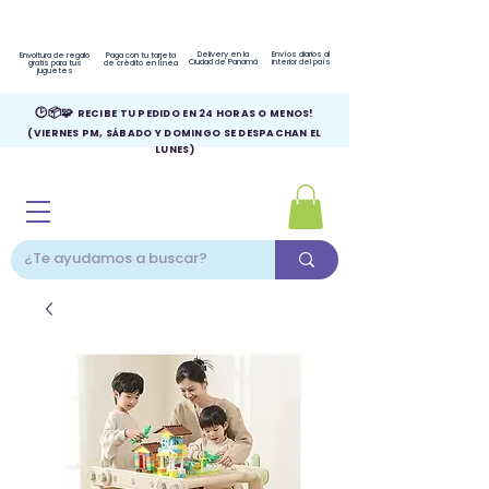
Delivery en la
Envíos diarios al
Envoltura de regalo
Paga con tu tarjeta
Ciudad de Panamá
interior del país
gratis para tus
de crédito en línea
juguetes
🕑📦🧩
RECIBE TU PEDIDO EN 24 HORAS O MENOS!
(VIERNES PM, SÁBADO Y DOMINGO SE DESPACHAN EL
LUNES)