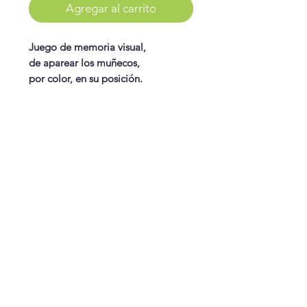
Agregar al carrito
Juego de memoria visual,
de aparear los muñecos,
por color, en su posición.
Trata de adivinar en que posición
esta cada hombrecito.
Secuencia y memoria visual.
WonderPlay
¡Conoce más!
Visítanos
Gift Cards
Juguetes
¿Te ayudamos?
Contáctanos
Envíos & Cambios