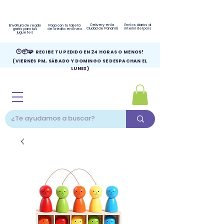
Delivery en la
Envíos diarios al
Envoltura de regalo
Paga con tu tarjeta
Ciudad de Panamá
interior del país
gratis para tus
de crédito en línea
juguetes
🕑📦🧩
RECIBE TU PEDIDO EN 24 HORAS O MENOS!
(VIERNES PM, SÁBADO Y DOMINGO SE DESPACHAN EL
LUNES)