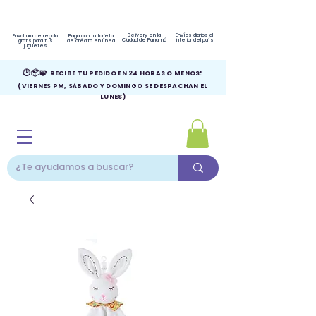
Delivery en la
Envíos diarios al
Envoltura de regalo
Paga con tu tarjeta
Ciudad de Panamá
interior del país
gratis para tus
de crédito en línea
juguetes
🕑📦🧩
RECIBE TU PEDIDO EN 24 HORAS O MENOS!
(VIERNES PM, SÁBADO Y DOMINGO SE DESPACHAN EL
LUNES)