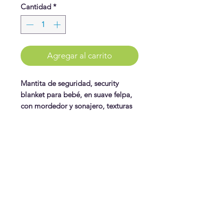
Cantidad
*
Agregar al carrito
Mantita de seguridad, security
blanket para bebé, en suave felpa,
con mordedor y sonajero, texturas
en las orejas que suena al
aprentarse, y cintas en los bordes
para agarre. Tela de colores fuertes
WonderPlay
en el lado contrario. Modelo
elefante gris.
¡Conoce más!
Visítanos
Gift Cards
Juguetes