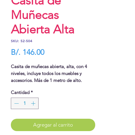
Casita de
Muñecas
Abierta Alta
SKU: 52-504
Precio
B/. 146.00
Casita de muñecas abierta, alta, con 4
niveles, incluye todos los muebles y
accesorios. Más de 1 metro de alto.
Con hermosos diseños, muebles llenos de
Cantidad
*
detalles, y un tamaño especial para
muchos momentos de juego.
Tamaño 44" alto x 31" x 12"
Agregar al carrito