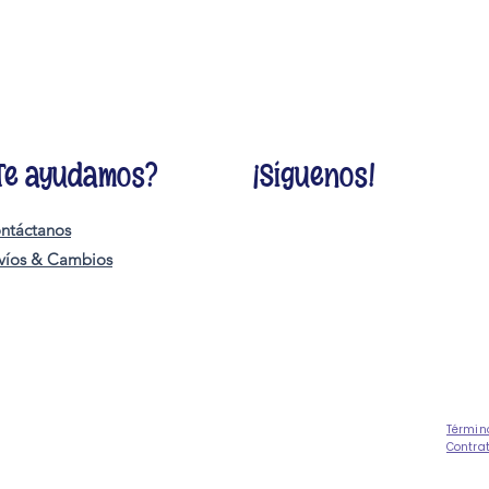
Te ayudamos?
¡Síguenos!
ntáctanos
víos & Cambios
Términ
Contra