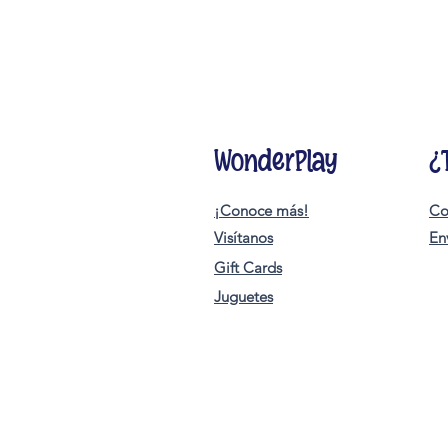
WonderPlay
¿
¡Conoce más!
Co
Visítanos
En
Gift Cards
Juguetes